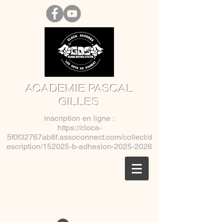
ACADEMIE PASCAL
GILLES
inscription en ligne :
https://cloca-
5f0f32767ab8f.assoconnect.com/collect/d
escription/152025-b-adhesion-2025-2026