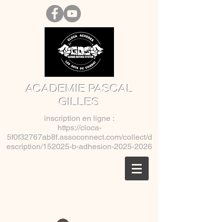
ACADEMIE PASCAL
GILLES
inscription en ligne :
https://cloca-
5f0f32767ab8f.assoconnect.com/collect/d
escription/152025-b-adhesion-2025-2026